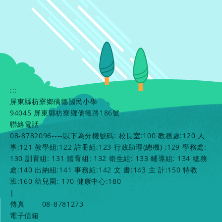
:::
屏東縣枋寮鄉僑德國民小學
94045 屏東縣枋寮鄉僑德路186號
聯絡電話
08-8782096----以下為分機號碼: 校長室:100 教務處:120 人
事:121 教學組:122 註冊組:123 行政助理(總機) :129 學務處:
130 訓育組: 131 體育組: 132 衛生組: 133 輔導組: 134 總務
處:140 出納組:141 事務組:142 文 書:143 主 計:150 特教
班:160 幼兒園: 170 健康中心:180
|
傳真
08-8781273
電子信箱