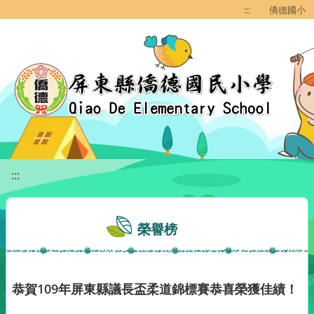
移至網頁之主要內容區位置
:::
僑德國小
:::
榮譽榜
恭賀109年屏東縣議長盃柔道錦標賽恭喜榮獲佳績！