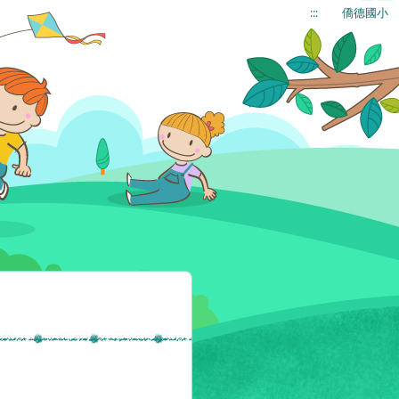
:::
僑德國小