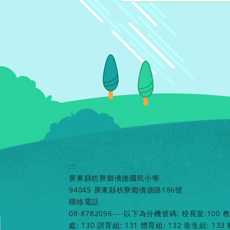
:::
屏東縣枋寮鄉僑德國民小學
94045 屏東縣枋寮鄉僑德路186號
聯絡電話
08-8782096----以下為分機號碼: 校長室:100 
處: 130 訓育組: 131 體育組: 132 衛生組: 133