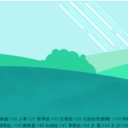
教務處:120 人事:121 教學組:122 註冊組:123 行政助理(總機) :129 學
 輔導組: 134 總務處:140 出納組:141 事務組:142 文 書:143 主 計:15