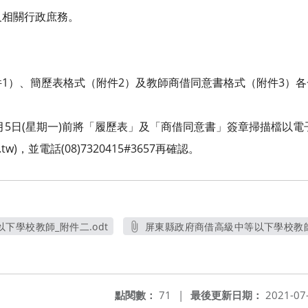
及相關行政庶務。
1）、簡歷表格式（附件2）及教師商借同意書格式（附件3）各
7月5日(星期一)前將「履歷表」及「商借同意書」簽章掃描檔以
ov.tw)，並電話(08)7320415#3657再確認。
下學校教師_附件二.odt
屏東縣政府商借高級中等以下學校教師
開新視窗
另開新視
點閱數：
71
|
最後更新日期：
2021-07