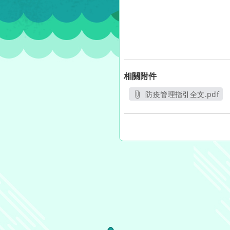
相關附件
防疫管理指引全文.pdf
另開新視窗