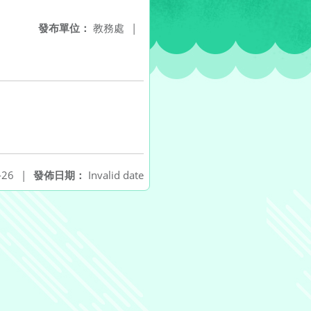
發布單位：
教務處
|
-26
|
發佈日期：
Invalid date