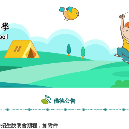
僑德公告
中招生說明會期程，如附件