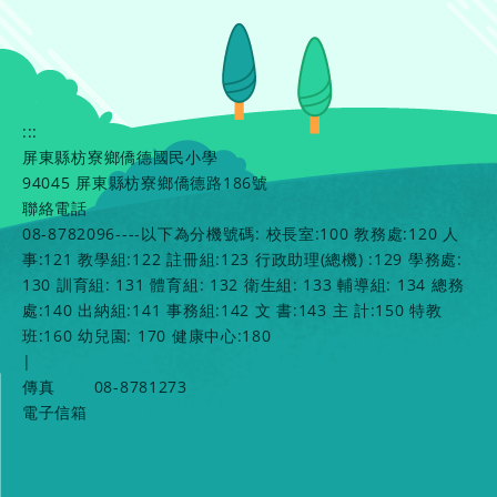
:::
屏東縣枋寮鄉僑德國民小學
94045 屏東縣枋寮鄉僑德路186號
聯絡電話
08-8782096----以下為分機號碼: 校長室:100 教務處:120 人
事:121 教學組:122 註冊組:123 行政助理(總機) :129 學務處:
130 訓育組: 131 體育組: 132 衛生組: 133 輔導組: 134 總務
處:140 出納組:141 事務組:142 文 書:143 主 計:150 特教
班:160 幼兒園: 170 健康中心:180
|
傳真
08-8781273
電子信箱