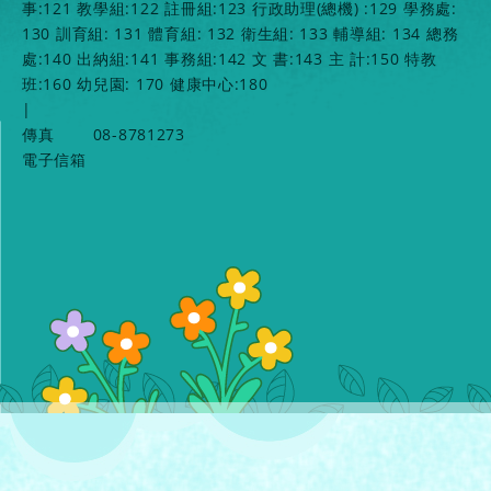
事:121 教學組:122 註冊組:123 行政助理(總機) :129 學務處:
130 訓育組: 131 體育組: 132 衛生組: 133 輔導組: 134 總務
處:140 出納組:141 事務組:142 文 書:143 主 計:150 特教
班:160 幼兒園: 170 健康中心:180
|
傳真
08-8781273
電子信箱