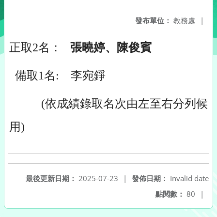
發布單位：
教務處
|
正取
2
名：
張曉婷、
陳俊賓
備取
1
名
:
李宛錚
(
依成績錄取名次由左至右分列候
用
)
最後更新日期：
2025-07-23
|
發佈日期：
Invalid date
點閱數：
80
|