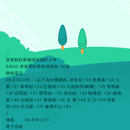
:::
屏東縣枋寮鄉僑德國民小學
94045 屏東縣枋寮鄉僑德路186號
聯絡電話
08-8782096----以下為分機號碼: 校長室:100 教務處:120 人
事:121 教學組:122 註冊組:123 行政助理(總機) :129 學務處:
130 訓育組: 131 體育組: 132 衛生組: 133 輔導組: 134 總務
處:140 出納組:141 事務組:142 文 書:143 主 計:150 特教
班:160 幼兒園: 170 健康中心:180
|
傳真
08-8781273
電子信箱