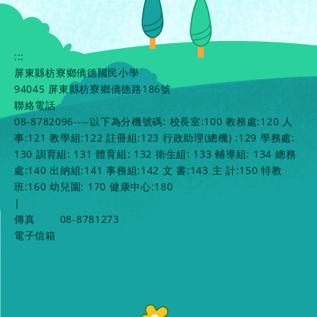
:::
屏東縣枋寮鄉僑德國民小學
94045 屏東縣枋寮鄉僑德路186號
聯絡電話
08-8782096----以下為分機號碼: 校長室:100 教務處:120 人
事:121 教學組:122 註冊組:123 行政助理(總機) :129 學務處:
130 訓育組: 131 體育組: 132 衛生組: 133 輔導組: 134 總務
處:140 出納組:141 事務組:142 文 書:143 主 計:150 特教
班:160 幼兒園: 170 健康中心:180
|
傳真
08-8781273
電子信箱