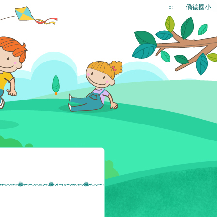
:::
僑德國小