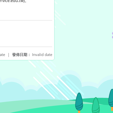
e.edu.tw)。
ate
|
發佈日期：
Invalid date