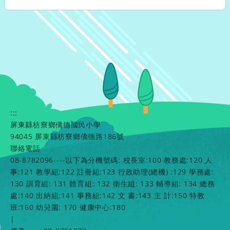
:::
屏東縣枋寮鄉僑德國民小學
94045 屏東縣枋寮鄉僑德路186號
聯絡電話
08-8782096----以下為分機號碼: 校長室:100 教務處:120 人
事:121 教學組:122 註冊組:123 行政助理(總機) :129 學務處:
130 訓育組: 131 體育組: 132 衛生組: 133 輔導組: 134 總務
處:140 出納組:141 事務組:142 文 書:143 主 計:150 特教
班:160 幼兒園: 170 健康中心:180
|