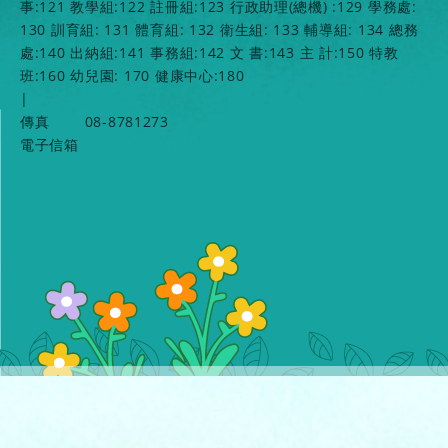
事:121 教學組:122 註冊組:123 行政助理(總機) :129 學務處:
130 訓育組: 131 體育組: 132 衛生組: 133 輔導組: 134 總務
處:140 出納組:141 事務組:142 文 書:143 主 計:150 特教
班:160 幼兒園: 170 健康中心:180
|
傳真
08-8781273
電子信箱