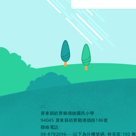
:::
屏東縣枋寮鄉僑德國民小學
94045 屏東縣枋寮鄉僑德路186號
聯絡電話
08-8782096----以下為分機號碼: 校長室:100 