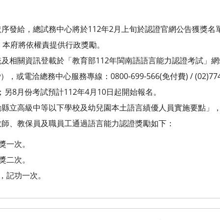
序發給，總試務中心將於112年2月上旬於認證官網公告獲獎名單
，本府將依權責提供行政獎勵。
及相關資訊登載於「教育部112年閩南語語言能力認證考試」網
edu.tw），或電洽總務中心服務專線：0800-699-566(免付費) / (02)
edu.tw；另8月份考試預計112年4月10日起開始報名。
勵縣立高級中等以下學校及幼兒園本土語言績優人員實施要點」
教師、教保員及職員工通過語言能力認證獎勵如下：
嘉獎一次。
嘉獎二次。
者，記功一次。