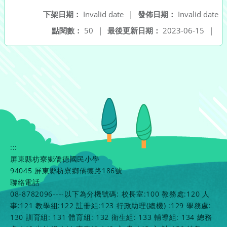
下架日期：
Invalid date
|
發佈日期：
Invalid date
點閱數：
50
|
最後更新日期：
2023-06-15
|
:::
屏東縣枋寮鄉僑德國民小學
94045 屏東縣枋寮鄉僑德路186號
聯絡電話
08-8782096----以下為分機號碼: 校長室:100 教務處:120 人
事:121 教學組:122 註冊組:123 行政助理(總機) :129 學務處:
130 訓育組: 131 體育組: 132 衛生組: 133 輔導組: 134 總務