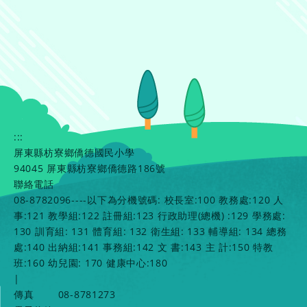
:::
屏東縣枋寮鄉僑德國民小學
94045 屏東縣枋寮鄉僑德路186號
聯絡電話
08-8782096----以下為分機號碼: 校長室:100 教務處:120 人
事:121 教學組:122 註冊組:123 行政助理(總機) :129 學務處:
130 訓育組: 131 體育組: 132 衛生組: 133 輔導組: 134 總務
處:140 出納組:141 事務組:142 文 書:143 主 計:150 特教
班:160 幼兒園: 170 健康中心:180
|
傳真
08-8781273